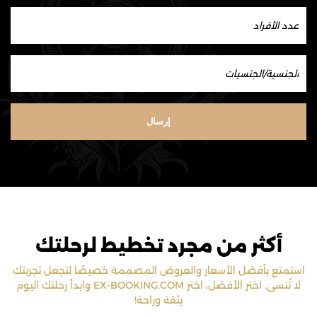
إرسال
أكثر من مجرد تخطيط لرحلتك
استمتع بأفضل الأسعار والعروض المصممة خصيصًا لتجعل تجربتك
لا تُنسى. اختر الأفضل، اختر EX-BOOKING.COM وابدأ رحلتك اليوم
بثقة وراحة!