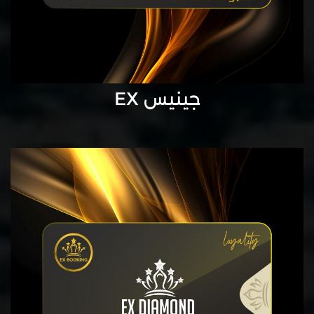
جينيس EX