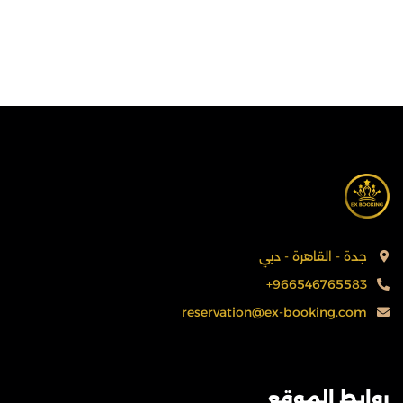
جدة - القاهرة - دبي
+966546765583
reservation@ex-booking.com
روابط الموقع