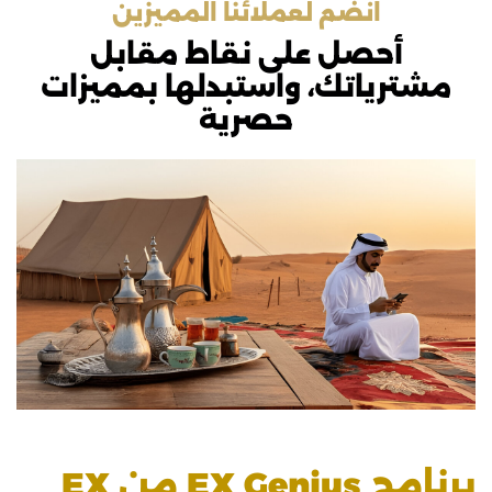
انضم لعملائنا المميزين
أحصل على نقاط مقابل
مشترياتك، واستبدلها بمميزات
حصرية
برنامج EX Genius من EX