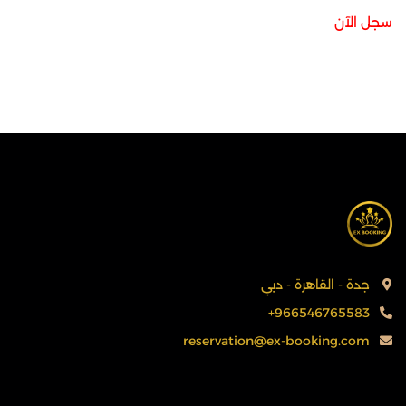
سجل الآن
جدة - القاهرة - دبي
+966546765583
reservation@ex-booking.com