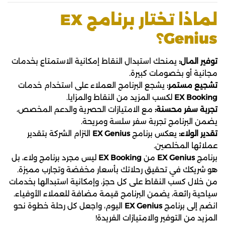
لماذا تختار برنامج EX
Genius؟
توفير المال:
يمنحك استبدال النقاط إمكانية الاستمتاع بخدمات
مجانية أو بخصومات كبيرة.
تشجيع مستمر:
يشجع البرنامج العملاء على استخدام خدمات
EX Booking
لكسب المزيد من النقاط والمزايا.
تجربة سفر محسنة:
مع الامتيازات الحصرية والدعم المخصص،
يضمن البرنامج تجربة سفر سلسة ومريحة.
تقدير الولاء:
يعكس برنامج
EX Genius
التزام الشركة بتقدير
عملائها المخلصين.
برنامج
EX Genius
من
EX Booking
ليس مجرد برنامج ولاء، بل
هو شريكك في تحقيق رحلاتك بأسعار مخفضة وتجارب مميزة.
من خلال كسب النقاط على كل حجز، وإمكانية استبدالها بخدمات
سياحية رائعة، يضمن البرنامج قيمة مضافة للعملاء الأوفياء.
انضم إلى برنامج
EX Genius
اليوم، واجعل كل رحلة خطوة نحو
المزيد من التوفير والامتيازات الفريدة!