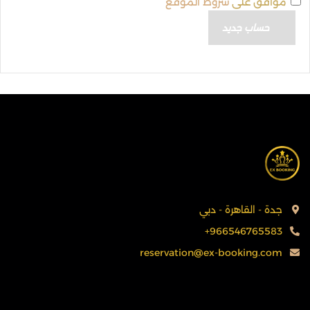
موافق على
شروط الموقع
جدة - القاهرة - دبي
+966546765583
reservation@ex-booking.com