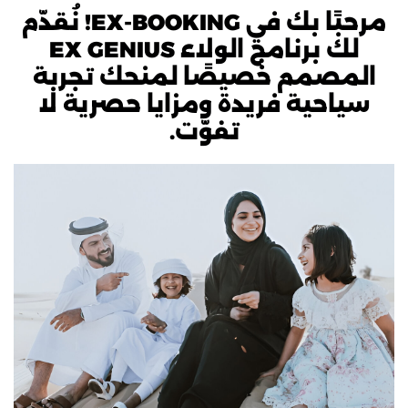
مرحبًا بك في EX-BOOKING! نُقدّم
لك برنامج الولاء EX GENIUS
المصمم خصيصًا لمنحك تجربة
سياحية فريدة ومزايا حصرية لا
تفوّت.